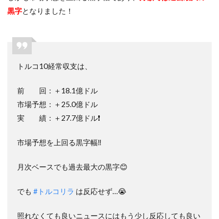
黒字
となりました！
トルコ10経常収支は、
前 回：＋18.1億ドル
市場予想：＋25.0億ドル
実 績：＋27.7億ドル❗️
市場予想を上回る黒字幅‼️
月次ベースでも過去最大の黒字😊
でも
#トルコリラ
は反応せず…😭
照れなくても良いニュースにはもう少し反応しても良い