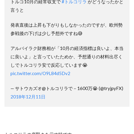
トルコ10月の経常収支で
#トルコリラ
がどうなったかと
言うと
発表直後は上昇も下がりもしなかったのですが、欧州勢
参戦後の下げは少し予想外ですね😅
アルバイラク財務相が「10月の経済指標は良いよ、本当
に良いよ」と言っていたためか、予想通りの材料出尽く
しでトルコリラ安で反応しています😭
pic.twitter.com/O9L84d5Dv2
— サトウカズオ@トルコリラで－1600万😭 (@tryjpyFX)
2018年12月11日