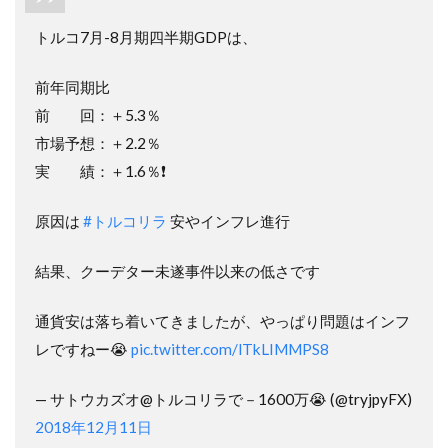
トルコ7月-8月期四半期GDPは、
前年同期比
前 回：＋5.3％
市場予想：＋2.2％
実 績：＋1.6％❗️
原因は
#トルコリラ
安やインフレ進行
結果、クーデター未遂事件以来の低さです
通貨安は落ち着いてきましたが、やっぱり問題はインフ
レですねー😭
pic.twitter.com/lTkLIMMPS8
— サトウカズオ@トルコリラで－1600万😭 (@tryjpyFX)
2018年12月11日