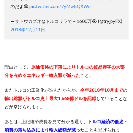
のだよ😀
pic.twitter.com/7yMwltQXWd
— サトウカズオ@トルコリラで－1600万😭 (@tryjpyFX)
2018年12月11日
理由として、
原油価格の下落によりトルコの貿易赤字の大部
分を占めるエネルギー輸入額が減った
こと。
またトルコの工業化が進んだからか、
今年2018年10月までの
輸出総額がトルコ史上最大1,668億ドルを記録
していることな
どが挙げられます。
あとは…上記経済成長を見て分かる通り、
トルコ経済の低迷・
消費の落ち込みにより輸入総額が減った
ことも挙げられま