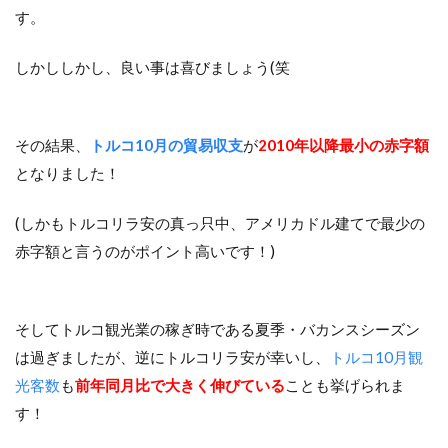
す。
しかししかし、良い事は喜びましょう(笑
その結果、
トルコ10月の貿易収支
が
2010年以降最小の赤字額
となりました！
(しかもトルコリラ安の真っ只中、アメリカドル建てで最少の
赤字額と言うのがポイント高いです！)
そしてトルコ観光業の稼ぎ時である夏季・バカンスシーズン
は過ぎましたが、逆にトルコリラ安が幸いし、
トルコ10月観
光客数
も
前年同月比で大きく伸びている
ことも挙げられま
す！