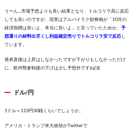
うーん…市場予想よりも良い結果となり、トルコリラ高に反応
しても良いのですが、現実はアルバイラク財務相が「10月の
経済指標は良いよ、本当に良いよ」と言っていたためか、
予
想通りの材料出尽くし利益確定売りでトルコリラ安で反応
し
ています。
発表直後は上昇はしなかったですが下がりもしなかっただけ
に、欧州勢参戦後の下げは少し予想外ですね(涙
ドル/円
1ドル＝113円30銭くらいでしょうか。
アメリカ・トランプ米大統領がTwitterで