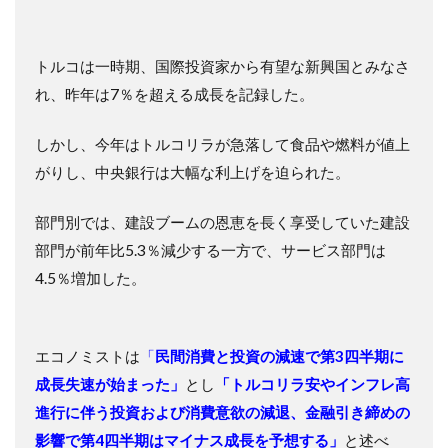
トルコは一時期、国際投資家から有望な新興国とみなさ
れ、昨年は7％を超える成長を記録した。
しかし、今年はトルコリラが急落して食品や燃料が値上
がりし、中央銀行は大幅な利上げを迫られた。
部門別では、建設ブームの恩恵を長く享受していた建設
部門が前年比5.3％減少する一方で、サービス部門は
4.5％増加した。
エコノミストは
「
民間消費と投資の減速で第3四半期に
成長失速が始まった」
とし
「トルコリラ安やインフレ高
進行に伴う投資および消費意欲の減退、金融引き締めの
影響で第4四半期はマイナス成長を予想する」
と述べ