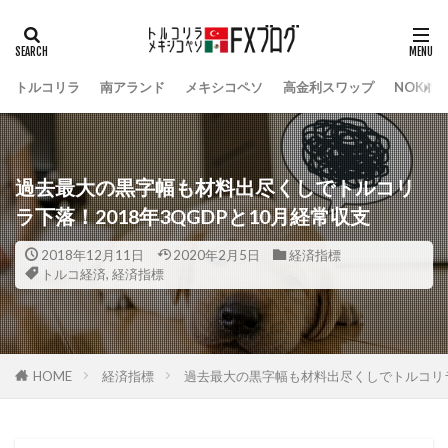
トルコリラ
南アランド
メキシコペソ
高金利スワップ
NOK/S
過去最大の黒字幅も材料出尽くしでトルコリ
ラ下落！2018年3QGDPと10月経常収支
2018年12月11日
2020年2月5日
経済指標
トルコ経済
,
経済指標
HOME
経済指標
過去最大の黒字幅も材料出尽くしでトルコリラ下