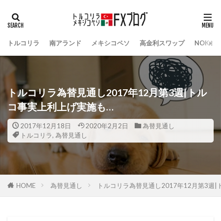
トルコリラ
南アランド
メキシコペソ
高金利スワップ
NOK/S
トルコリラ為替見通し2017年12月第3週|トル
コ事実上利上げ実施も…
2017年12月18日
2020年2月2日
為替見通し
トルコリラ
,
為替見通し
HOME
為替見通し
トルコリラ為替見通し2017年12月第3週