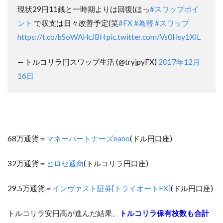
現状29円11銭と一時期よりは回復(ほっ
#スワップポイ
ント
で収支は日々改善予定(笑
#FX
#為替
#スワップ
https://t.co/bSoWAHcJBH
pic.twitter.com/Vs0Hsy1XlL
— トルコリラ円スワップ生活 (@tryjpyFX)
2017年12月
16日
68万通貨＝
マネーパートナーズnano
(ドル円口座)
32万通貨＝
ヒロセ通商
(トルコリラ円口座)
29.5万通貨＝
インヴァスト証券[トライオートFX]
(ドル円口座)
トルコリラ安円高が進んだ結果、
トルコリラ保有枚数も合計