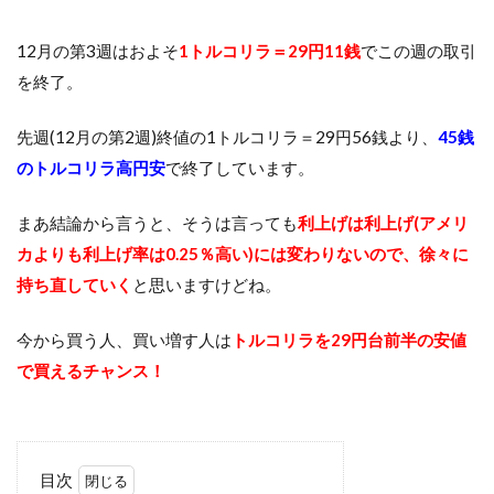
12月の第3週はおよそ
1トルコリラ＝29円11銭
でこの週の取引
を終了。
先週(12月の第2週)終値の1トルコリラ＝29円56銭より、
45銭
のトルコリラ高円安
で終了しています。
まあ結論から言うと、そうは言っても
利上げは利上げ(アメリ
カよりも利上げ率は0.25％高い)には変わりないので、徐々に
持ち直していく
と思いますけどね。
今から買う人、買い増す人は
トルコリラを29円台前半の安値
で買えるチャンス！
目次