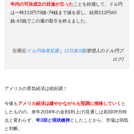
年内の可決成立の目途が立った
ことを好感して、ドル円
は一時112円73銭-74銭まで値を戻し、結局112円60
銭-61銭でこの週の取引を終えました。
引用元:
ドル円為替見通し12月第3週
(管理人のドル円ブ
ログ)
アメリカの景気経済は絶好調！
今後も
アメリカ経済は緩やかながらも堅調に推移していく
と
したものの、来年2018年の金利(利上げ)見通しは前回09月時
点と変わらず、
年3回と現状維持
としたことから、市場は弱気
と判断。