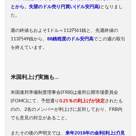
とから、失望のドル売り円買い(ドル安円高)
となりまし
た。
週の終値もおよそ1ドル＝112円61銭と、先週終値の
113円49銭から、
88銭程度のドル安円高
でこの週の取引
を終えています。
米国利上げ実施も…
米国連邦準備制度理事会(FRB)は連邦公開市場委員会
(FOMC)にて、予想通り
0.25％の利上げが決定
されたも
のの、2名のメンバーが利上げに反対しており、FRB内
でも意見の対立があること。
またその後の声明文では、
来年2018年の金利(利上げ)見