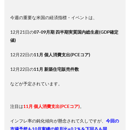
今週の重要な米国の経済指標・イベントは、
12月21日の
07-09月期 四半期実質国内総生産(GDP確定
値)
12月22日の
11月 個人消費支出(PCEコア)
12月22日の
11月 新築住宅販売件数
などが予定されています。
注目は
11月 個人消費支出(PCEコア)
。
インフレ率の鈍化傾向が懸念されて久しですが、
今回の
市場予想も10月実績の前月比+0.2％を下回るも同