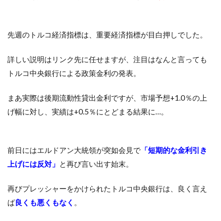
先週のトルコ経済指標は、重要経済指標が目白押しでした。
詳しい説明はリンク先に任せますが、注目はなんと言っても
トルコ中央銀行による政策金利の発表。
まあ実際は後期流動性貸出金利ですが、市場予想+1.0％の上
げ幅に対し、実績は+0.5％にとどまる結果に…。
前日にはエルドアン大統領が突如会見で
「短期的な金利引き
上げには反対」
と再び言い出す始末。
再びプレッシャーをかけられたトルコ中央銀行は、良く言え
ば
良くも悪くもなく
。