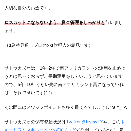
大切な自分のお金です。
ロスカットにならないよう、資金管理をしっかりと
行いまし
ょう。
（1為替見通しブログの1管理人の意見です）
サトウカズオは、1年-2年で南アフリカランドの運用を止めよ
うとは思っておらず、長期運用をしていこうと思っています
ので、5年-10年くらい先に南アフリカランド高になっていれ
ば、それで良いです(^^♪
その間にはスワップポイントも多く貰えるでしょうしね(;^_^A
サトウカズオの保有資産状況は
Twitter @tryjpyFX
や、この
ト
ルコリラとメキシコペソのFXブログ
で公開しているので、気