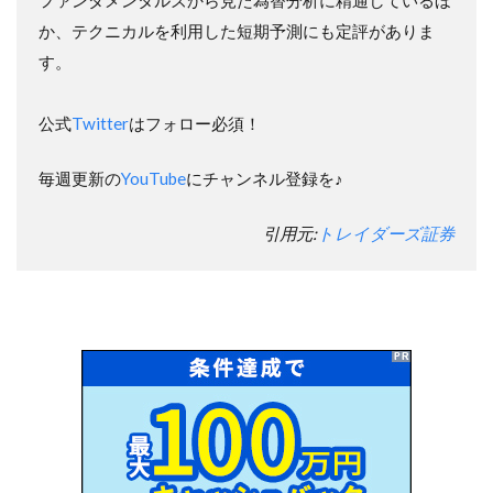
ファンダメンタルズから見た為替分析に精通しているほ
か、テクニカルを利用した短期予測にも定評がありま
す。
公式
Twitter
はフォロー必須！
毎週更新の
YouTube
にチャンネル登録を♪
引用元:
トレイダーズ証券