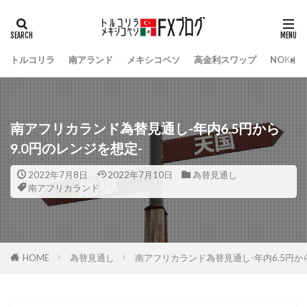
トルコリラ
南アランド
メキシコペソ
高金利スワップ
NOK/S
南アフリカランド為替見通し-年内6.5円から
9.0円のレンジを想定-
2022年7月8日
2022年7月10日
為替見通し
南アフリカランド
HOME
為替見通し
南アフリカランド為替見通し-年内6.5円から