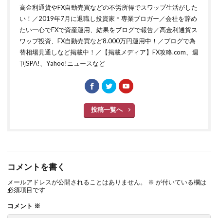
高金利通貨やFX自動売買などの不労所得でスワップ生活がした
い！／2019年7月に退職し投資家＊専業ブロガー／会社を辞め
たい一心でFXで資産運用、結果をブログで報告／高金利通貨ス
ワップ投資、FX自動売買など8.000万円運用中！／ブログで為
替相場見通しなど掲載中！／【掲載メディア】FX攻略.com、週
刊SPA!、Yahoo!ニュースなど
投稿一覧へ
コメントを書く
メールアドレスが公開されることはありません。
※
が付いている欄は
必須項目です
コメント
※