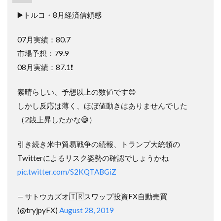
▶️トルコ・8月経済信頼感
07月実績：80.7
市場予想：79.9
08月実績：87.1❗️
素晴らしい、予想以上の数値です😊
しかし反応は薄く、ほぼ値動きはありませんでした
（2銭上昇したかな😅）
引き続き米中貿易戦争の続報、トランプ大統領の
Twitterによるリスク姿勢の確認でしょうかね
pic.twitter.com/S2KQTABGiZ
— サトウカズオ🇹🇷スワップ投資FX自動売買
(@tryjpyFX)
August 28, 2019