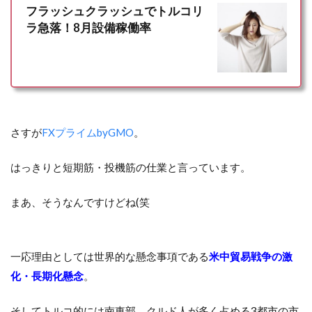
フラッシュクラッシュでトルコリ
ラ急落！8月設備稼働率
さすが
FXプライムbyGMO
。
はっきりと短期筋・投機筋の仕業と言っています。
まあ、そうなんですけどね(笑
一応理由としては世界的な懸念事項である
米中貿易戦争の激
化・長期化懸念
。
そしてトルコ的には南東部、クルド人が多く占める3都市の市