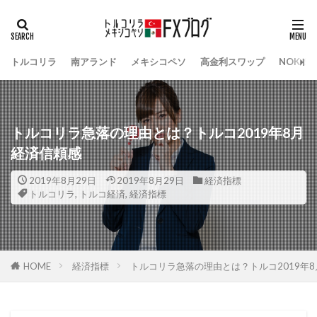
トルコリラ
南アランド
メキシコペソ
高金利スワップ
NOK/S
トルコリラ急落の理由とは？トルコ2019年8月
経済信頼感
2019年8月29日
2019年8月29日
経済指標
トルコリラ
,
トルコ経済
,
経済指標
HOME
経済指標
トルコリラ急落の理由とは？トルコ2019年