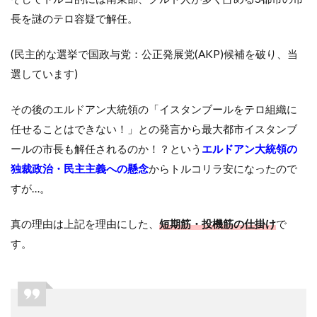
長を謎のテロ容疑で解任。
(民主的な選挙で国政与党：公正発展党(AKP)候補を破り、当
選しています)
その後のエルドアン大統領の「イスタンブールをテロ組織に
任せることはできない！」との発言から最大都市イスタンブ
ールの市長も解任されるのか！？という
エルドアン大統領の
独裁政治・民主主義への懸念
からトルコリラ安になったので
すが…。
真の理由は上記を理由にした、
短期筋・投機筋の仕掛け
で
す。