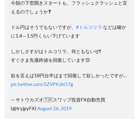
今朝の下窓開きスタートも、フラッシュクラッシュと言
えるのでしょうか❓
ドル円はそうでもないですが、
#トルコリラ
などは確か
に1.4～1.5円くらい下げています
しかしさすがはトルコリラ、何ともないぜ❗️
すぐさま先週終値を回復しています😊
欲を言えば18円台半ばまで回復して欲しかったですが…
pic.twitter.com/SZVPKzhO7g
— サトウカズオ🇹🇷スワップ投資FX自動売買
(@tryjpyFX)
August 26, 2019