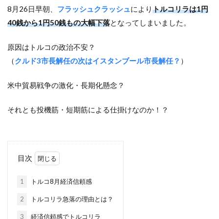
8月26日早朝、
フラッシュクラッシュ
により
トルコリラは1円
40銭から1円50銭もの大幅下落
となってしまいました。
原因はトルコの政治不安？
（
クルド3市長解任の次はイスタンブール市長解任？
）
米中貿易戦争の激化・長期化懸念？
それとも投機筋・短期筋による仕掛けなのか！？
目次
1
トルコ8月経済信頼感
2
トルコリラ急落の理由とは？
3
経済信頼感でトルコリラ