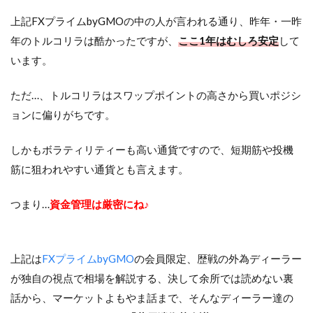
上記FXプライムbyGMOの中の人が言われる通り、昨年・一昨
年のトルコリラは酷かったですが、
ここ1年はむしろ安定
して
います。
ただ…、トルコリラはスワップポイントの高さから買いポジシ
ョンに偏りがちです。
しかもボラティリティーも高い通貨ですので、短期筋や投機
筋に狙われやすい通貨とも言えます。
つまり…
資金管理は厳密にね♪
上記は
FXプライムbyGMO
の会員限定、歴戦の外為ディーラー
が独自の視点で相場を解説する、決して余所では読めない裏
話から、マーケットよもやま話まで、そんなディーラー達の