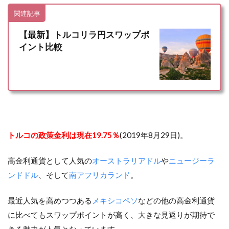
関連記事
【最新】トルコリラ円スワップポ
イント比較
トルコの政策金利は現在19.75％
(2019年8月29日)。
高金利通貨として人気の
オーストラリアドル
や
ニュージーラ
ンドドル
、そして
南アフリカランド
。
最近人気を高めつつある
メキシコペソ
などの他の高金利通貨
に比べてもスワップポイントが高く、大きな見返りが期待で
きる魅力が人気となっています。