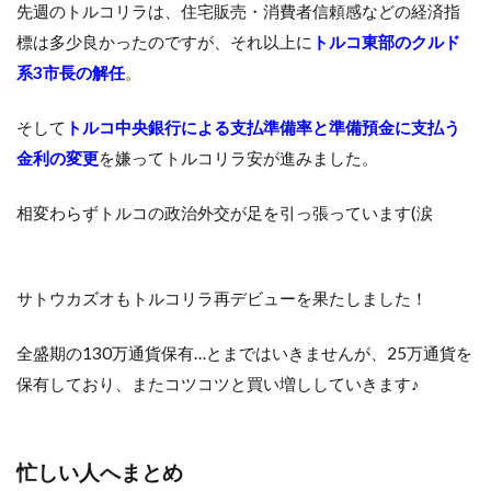
先週のトルコリラは、住宅販売・消費者信頼感などの経済指
標は多少良かったのですが、それ以上に
トルコ東部のクルド
系3市長の解任
。
そして
トルコ中央銀行による支払準備率と準備預金に支払う
金利の変更
を嫌ってトルコリラ安が進みました。
相変わらずトルコの政治外交が足を引っ張っています(涙
サトウカズオもトルコリラ再デビューを果たしました！
全盛期の130万通貨保有…とまではいきませんが、25万通貨を
保有しており、またコツコツと買い増ししていきます♪
忙しい人へまとめ