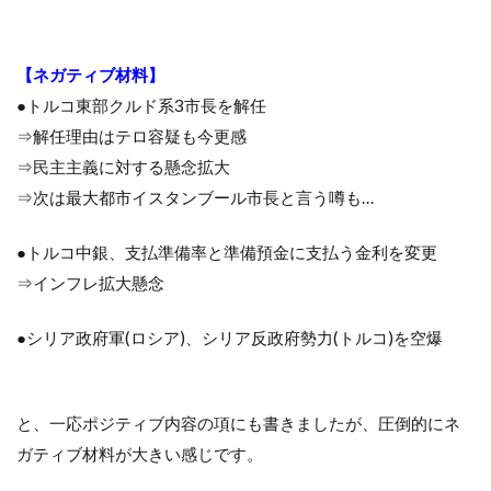
【ネガティブ材料】
●トルコ東部クルド系3市長を解任
⇒解任理由はテロ容疑も今更感
⇒民主主義に対する懸念拡大
⇒次は最大都市イスタンブール市長と言う噂も…
●トルコ中銀、支払準備率と準備預金に支払う金利を変更
⇒インフレ拡大懸念
●シリア政府軍(ロシア)、シリア反政府勢力(トルコ)を空爆
と、一応ポジティブ内容の項にも書きましたが、圧倒的にネ
ガティブ材料が大きい感じです。