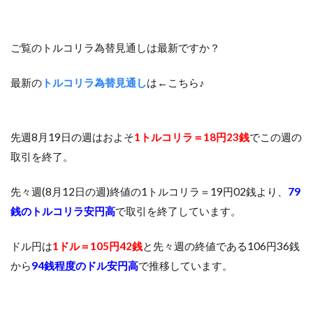
ご覧のトルコリラ為替見通しは最新ですか？
最新の
トルコリラ為替見通し
は←こちら♪
先週8月19日の週はおよそ
1トルコリラ＝18円23銭
でこの週の
取引を終了。
先々週(8月12日の週)終値の1トルコリラ＝19円02銭より、
79
銭のトルコリラ安円高
で取引を終了しています。
ドル円は
1ドル＝105円42銭
と先々週の終値である106円36銭
から
94銭程度のドル安円高
で推移しています。