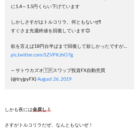
に1.4～1.5円くらい下げています
しかしさすがはトルコリラ、何ともないぜ❗️
すぐさま先週終値を回復しています😊
欲を言えば18円台半ばまで回復して欲しかったですが…
pic.twitter.com/SZVPKzhO7g
— サトウカズオ🇹🇷スワップ投資FX自動売買
(@tryjpyFX)
August 26, 2019
しかも夜には
全戻し！
さすがトルコリラだぜ、なんともないぜ！