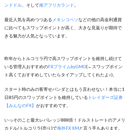
ンドドル
、そして
南アフリカランド
。
最近人気を高めつつある
メキシコペソ
などの他の高金利通貨
に比べてもスワップポイントが高く、大きな見返りが期待で
きる魅力が人気となっています。
昨年からトルコリラ円で高スワップポイントを維持し続けて
いる管理人おすすめの
FXプライムbyGMO
(←スワップポイン
ト高くておすすめしていたらタイアップしてくれたよ♪)。
スタート時のみの客寄せパンダとはもう言わせない！本当に1
日85円のスワップポイントを維持している
トレイダーズ証券
【みんなのFX】
がおすすめです。
いっそのこと最大レバレッジ888倍！ドルストレートのアメリ
カドル/トルコリラ(売り)で
海外FX XM
と言う手もあります。