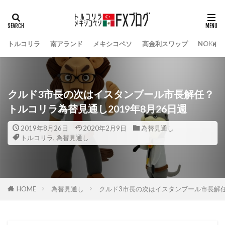
トルコリラ
南アランド
メキシコペソ
高金利スワップ
NOK/S
クルド3市長の次はイスタンブール市長解任？
トルコリラ為替見通し2019年8月26日週
2019年8月26日
2020年2月9日
為替見通し
トルコリラ
,
為替見通し
HOME
為替見通し
クルド3市長の次はイスタンブール市長解任