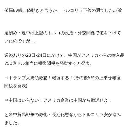
値幅89銭、値動きと言うか、トルコリラ下落の週でした…(涙
週初め・週中は上記のトルコの政治・外交関係で値を下げて
いたのですが…。
週終わりの23日-24日にかけて、中国がアメリカからの輸入品
750億ドル相当に報復関税を発動すると発表。
⇒トランプ大統領激怒！報復する！(その後5％の上乗せ報復
関税を発表)
⇒中国はいらない！アメリカ企業は中国から撤退せよ！
と米中貿易戦争の激化・長期化懸念からトルコリラ安が進み
ました。