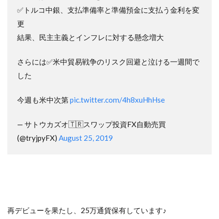
✅トルコ中銀、支払準備率と準備預金に支払う金利を変
更
結果、民主主義とインフレに対する懸念増大
さらには✅米中貿易戦争のリスク回避と泣ける一週間で
した
今週も米中次第
pic.twitter.com/4h8xuHhHse
— サトウカズオ🇹🇷スワップ投資FX自動売買
(@tryjpyFX)
August 25, 2019
再デビューを果たし、25万通貨保有しています♪