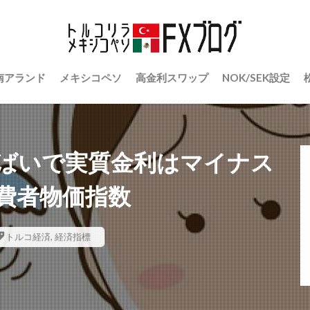
南アランド
メキシコペソ
高金利スワップ
NOK/SEK設定
ばいで実質金利はマイナス
消費者物価指数
トルコ経済
,
経済指標