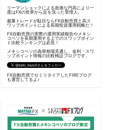
リーマンショックによる急激な円高により一
度はFXの世界から足を洗った管理人。
裁量トレードが駄目ならFX自動売買と高ス
ワップポイントによる長期投資運用戦略だ！
FX自動売買の実際の運用実績報告やメキシ
コペソを長期運用する上でのスワップポイン
ト比較ランキングは必見！
メキシコペソの為替相場見通し、金利・スワ
ップポイント情報の比較検証ブログです。
FX自動売買でセミリタイアしたFIREブログ
も運営してるよ♪