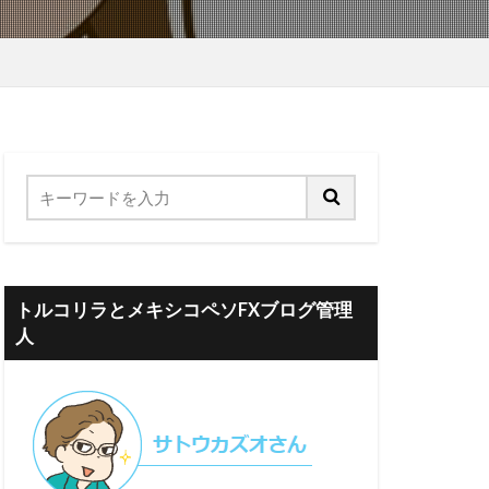
トルコリラとメキシコペソFXブログ管理
人