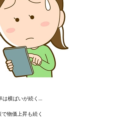
率は横ばいが続く…
策で物価上昇も続く