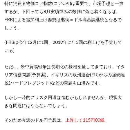
特に
消費者物価コア指数(コアCPI)
は重要で、市場予想と一致
するか、下回っても8月実績並みの数値に落ち着くならば、
FRBによる追加利上げ姿勢は継続＝ドル高基調継続となるで
しょう。
(FRBは今年12月に1回、2019年に年3回の利上げを予定して
いる)
ただ…、米中貿易戦争は長期化の様相を呈してきており、イタ
リア債務問題(予算案)、イギリスの欧州連合(EU)からの強硬離
脱(ハードブレグジット)などの問題も山済みです。
しかし一時的にリスク回避は進むかもしれませんが、現状大
きな問題にはならないでしょう。
そのため今週のドル円予想は、
上昇して115円00銭
。