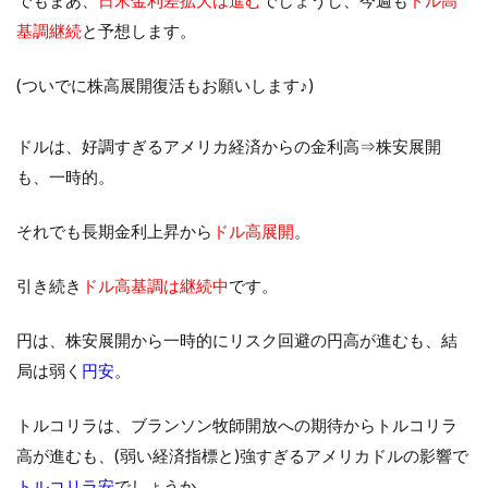
でもまあ、
日米金利差拡大は進む
でしょうし、今週も
ドル高
基調継続
と予想します。
(ついでに株高展開復活もお願いします♪)
ドル
は、好調すぎるアメリカ経済からの金利高⇒株安展開
も、一時的。
それでも長期金利上昇から
ドル高展開
。
引き続き
ドル高基調は継続中
です。
円
は、株安展開から一時的にリスク回避の円高が進むも、結
局は弱く
円安
。
トルコリラ
は、ブランソン牧師開放への期待からトルコリラ
高が進むも、(弱い経済指標と)強すぎるアメリカドルの影響で
トルコリラ安
でしょうか。