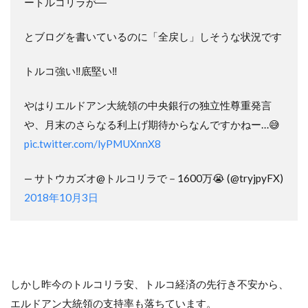
ートルコリラが―
とブログを書いているのに「全戻し」しそうな状況です
トルコ強い‼️底堅い‼️
やはりエルドアン大統領の中央銀行の独立性尊重発言
や、月末のさらなる利上げ期待からなんですかねー…😅
pic.twitter.com/lyPMUXnnX8
— サトウカズオ@トルコリラで－1600万😭 (@tryjpyFX)
2018年10月3日
しかし昨今のトルコリラ安、トルコ経済の先行き不安から、
エルドアン大統領の支持率も落ちています。