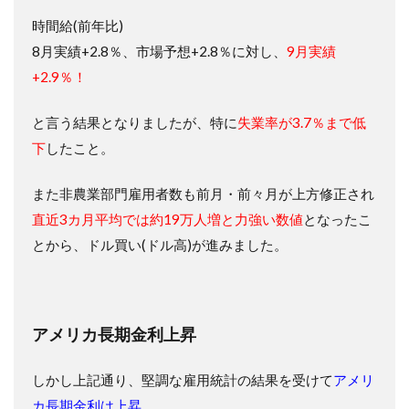
時間給(前年比)
8月実績+2.8％、市場予想+2.8％に対し、
9月実績
+2.9％！
と言う結果となりましたが、特に
失業率が3.7％まで低
下
したこと。
また非農業部門雇用者数も前月・前々月が上方修正され
直近3カ月平均では約19万人増と力強い数値
となったこ
とから、ドル買い(ドル高)が進みました。
アメリカ長期金利上昇
しかし上記通り、堅調な雇用統計の結果を受けて
アメリ
カ長期金利は上昇
。