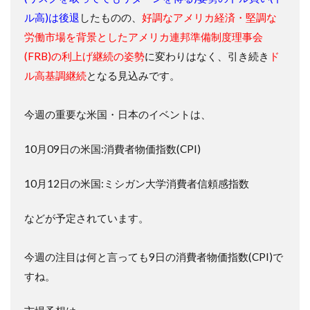
ル高)は後退
したものの、
好調なアメリカ経済・堅調な
労働市場を背景としたアメリカ連邦準備制度理事会
(FRB)の利上げ継続の姿勢
に変わりはなく、引き続き
ド
ル高基調継続
となる見込みです。
今週の重要な米国・日本のイベントは、
10月09日の
米国:消費者物価指数(CPI)
10月12日の
米国:ミシガン大学消費者信頼感指数
などが予定されています。
今週の注目は何と言っても9日の
消費者物価指数(CPI)
で
すね。