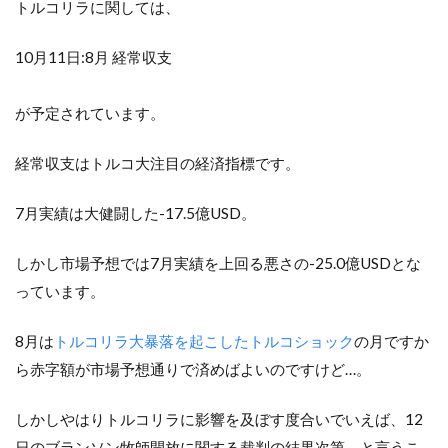
トルコリラに関しては、
10月11日:8月 経常収支
が予定されています。
経常収支はトルコ大注目の経済指標です。
7月実績は大健闘した-17.5億USD。
しかし市場予想では7月実績を上回る悪さの-25.0億USDとな
っています。
8月は
トルコリラ大暴落を起こしたトルコショック
の月ですか
ら赤字額が市場予想通りで済めばよいのですけど…。
しかしやはりトルコリラに影響を及ぼす度合いでいえば、12
日の
ブランソン牧師開放に関する裁判
の結果次第、と言うこ