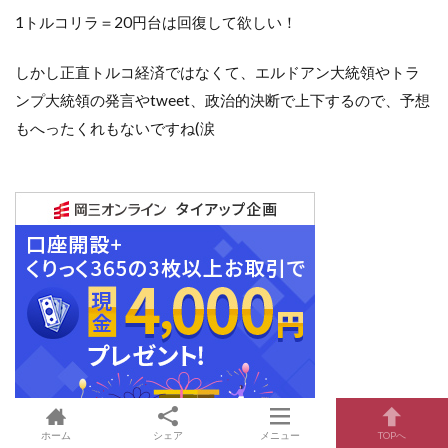
1トルコリラ＝20円台は回復して欲しい！
しかし正直トルコ経済ではなくて、エルドアン大統領やトラ
ンプ大統領の発言やtweet、政治的決断で上下するので、予想
もへったくれもないですね(涙
ホーム
シェア
メニュー
TOPへ