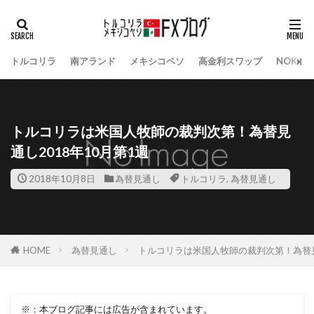
トルコリラ
南アランド
メキシコペソ
高金利スワップ
NOK/S
トルコリラは米国人牧師の裁判次第！為替見
通し2018年10月第1週
2018年10月8日
為替見通し
トルコリラ
,
為替見通し
HOME
為替見通し
トルコリラは米国人牧師の裁判次第！為替見通
※：本ブログ記事には広告が含まれています。