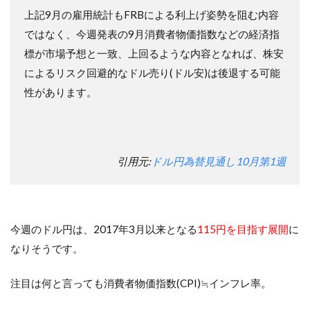
上記9月の雇用統計もFRBによる利上げ姿勢を阻む内容
ではなく、今週発表の9月消費者物価指数などの経済指
標が市場予想と一致、上回るような内容となれば、株安
によるリスク回避的なドル売り(ドル安)は後退する可能
性があります。
引用元:
ドル円為替見通し10月第1週
今週のドル円は、2017年3月以来となる
115円を目指す展開
に
なりそうです。
注目は何と言っても
消費者物価指数(CPI)
≒インフレ率。