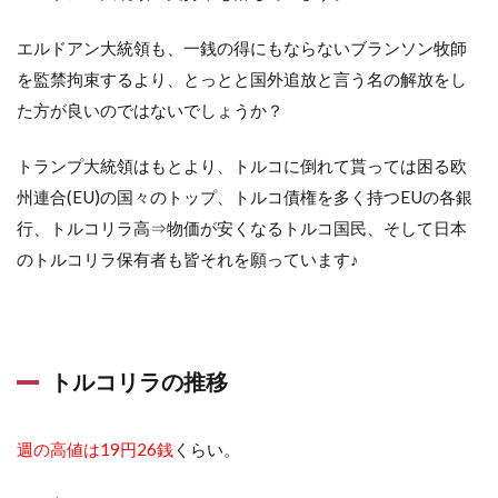
エルドアン大統領も、一銭の得にもならないブランソン牧師
を監禁拘束するより、とっとと国外追放と言う名の解放をし
た方が良いのではないでしょうか？
トランプ大統領はもとより、トルコに倒れて貰っては困る欧
州連合(EU)の国々のトップ、トルコ債権を多く持つEUの各銀
行、トルコリラ高⇒物価が安くなるトルコ国民、そして日本
のトルコリラ保有者も皆それを願っています♪
トルコリラの推移
週の高値は19円26銭
くらい。