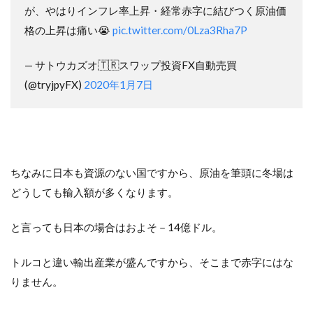
が、やはりインフレ率上昇・経常赤字に結びつく原油価
格の上昇は痛い😭
pic.twitter.com/0Lza3Rha7P
— サトウカズオ🇹🇷スワップ投資FX自動売買
(@tryjpyFX)
2020年1月7日
ちなみに日本も資源のない国ですから、原油を筆頭に冬場は
どうしても輸入額が多くなります。
と言っても日本の場合はおよそ－14億ドル。
トルコと違い輸出産業が盛んですから、そこまで赤字にはな
りません。