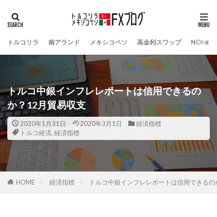
トルコリラ
南アランド
メキシコペソ
高金利スワップ
NOK/S
トルコ中銀インフレレポートは信用できるの
か？12月貿易収支
2020年1月31日
2020年3月1日
経済指標
トルコ経済
,
経済指標
HOME
経済指標
トルコ中銀インフレレポートは信用できるの