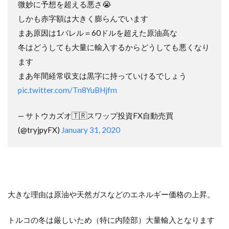
微妙に予想を超える悪さ😭
しかも赤字額は大きく膨らんでいます
まあ原因は1バレル＝60ドルを超えた原油高な
冬はどうしても大量に輸入するからどうしても悪くなり
ます
まあ年間経常収支は黒字に持っていけるでしょう
pic.twitter.com/Tn8YuBHjfm
— サトウカズオ🇹🇷スワップ投資FX自動売買
(@tryjpyFX)
January 31, 2020
大きな理由は原油や天然ガスなどのエネルギー価格の上昇。
トルコの冬は厳しいため（特に内陸部）大量輸入となります