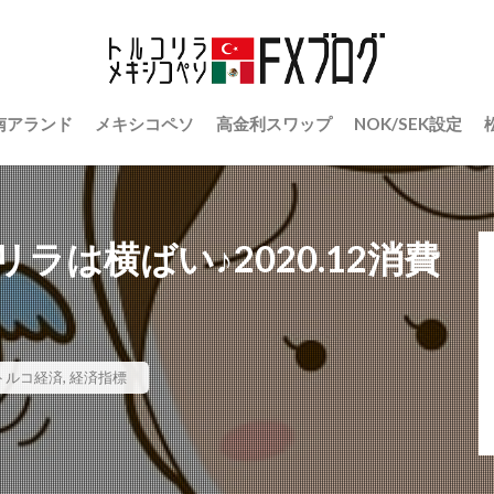
南アランド
メキシコペソ
高金利スワップ
NOK/SEK設定
は横ばい♪2020.12消費
トルコ経済
,
経済指標