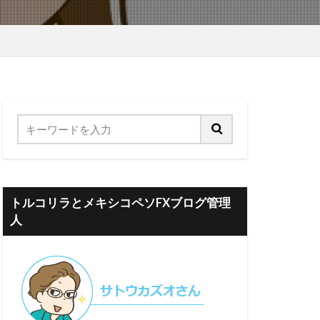
トルコリラとメキシコペソFXブログ管理
人