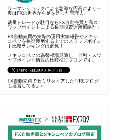
リーマンショックによる急激な円高により一
度はFXの世界から足を洗った管理人。
裁量トレードが駄目ならFX自動売買と高ス
ワップポイントによる長期投資運用戦略だ！
FX自動売買の実際の運用実績報告やメキシ
コペソを長期運用する上でのスワップポイン
ト比較ランキングは必見！
メキシコペソの為替相場見通し、金利・スワ
ップポイント情報の比較検証ブログです。
FX自動売買でセミリタイアしたFIREブログ
も運営してるよ♪