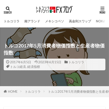
トルコリラ
南アランド
メキシコペソ
高金利スワップ
NOK/S
トルコ2017年5月消費者物価指数と生産者物価
指数
2017年6月5日
2023年6月15日
トルコリラ
トルコ経済
,
経済指標
HOME
トルコリラ
トルコ2017年5月消費者物価指数と生産