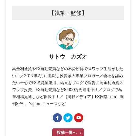
【執筆・監修】
サトウ カズオ
高金利通貨やFX自動売買などの不労所得でスワップ生活がした
い！／2019年7月に退職し投資家＊専業ブロガー／会社を辞め
たい一心でFXで資産運用、結果をブログで報告／高金利通貨ス
ワップ投資、FX自動売買など8.000万円運用中！／ブログで為
替相場見通しなど掲載中！／【掲載メディア】FX攻略.com、週
刊SPA!、Yahoo!ニュースなど
投稿一覧へ