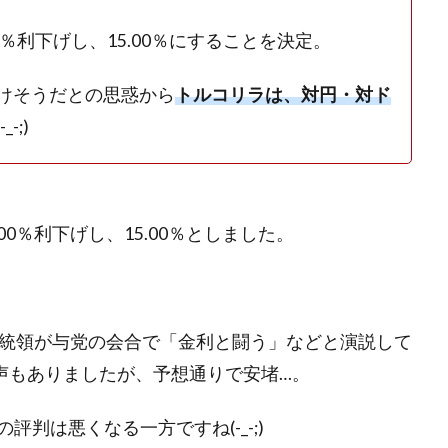
00％利下げし、15.00％にすることを決定。
けそうだとの思惑から
トルコリラは、対円・対ド
-;)
00％利下げし、15.00％としました。
大統領が与党の会合で「金利と闘う」などと演説して
声もありましたが、予想通りで安堵…。
判は悪くなる一方ですね(-_-;)