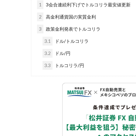
1
3会合連続利下げでトルコリラ最安値更新
2
高金利通貨国の実質金利
3
政策金利発表でトルコリラ
3.1
ドル/トルコリラ
3.2
ドル/円
3.3
トルコリラ/円