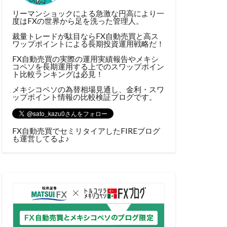
リーマンショックによる急激な円高により一
度はFXの世界から足を洗った管理人。
裁量トレードが駄目ならFX自動売買と高ス
ワップポイントによる長期投資運用戦略だ！
FX自動売買の実際の運用実績報告やメキシ
コペソを長期運用する上でのスワップポイン
ト比較ランキングは必見！
メキシコペソの為替相場見通し、金利・スワ
ップポイント情報の比較検証ブログです。
FX自動売買でセミリタイアしたFIREブログ
も運営してるよ♪