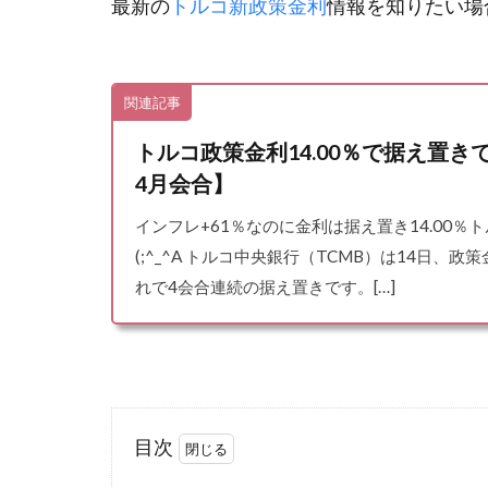
最新の
トルコ新政策金利
情報を知りたい場
関連記事
トルコ政策金利14.00％で据え置き
4月会合】
インフレ+61％なのに金利は据え置き14.00％
(;^_^A トルコ中央銀行（TCMB）は14日、政
れで4会合連続の据え置きです。[…]
目次