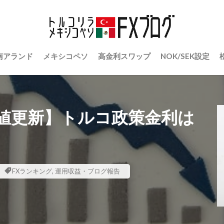
南アランド
メキシコペソ
高金利スワップ
NOK/SEK設定
値更新】トルコ政策金利は
FXランキング
,
運用収益・ブログ報告