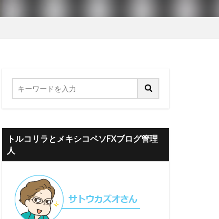
トルコリラとメキシコペソFXブログ管理
人