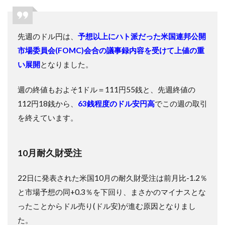
先週のドル円は、
予想以上にハト派だった米国連邦公開
市場委員会(FOMC)会合の議事録内容を受けて上値の重
い展開
となりました。
週の終値もおよそ1ドル＝111円55銭と、先週終値の
112円18銭から、
63銭程度のドル安円高
でこの週の取引
を終えています。
10月耐久財受注
22日に発表された米国10月の耐久財受注は前月比-1.2％
と市場予想の同+0.3％を下回り、まさかのマイナスとな
ったことからドル売り(ドル安)が進む原因となりまし
た。