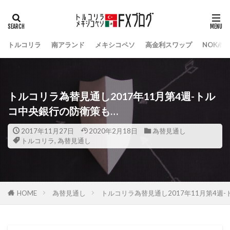
トルコリラ
南アランド
メキシコペソ
高金利スワップ
NOK/S
トルコリラ為替見通し2017年11月第4週-トル
コ中央銀行の防衛策も…
2017年11月27日
2020年2月18日
為替見通し
トルコリラ
,
為替見通し
HOME
為替見通し
トルコリラ為替見通し2017年11月第4週