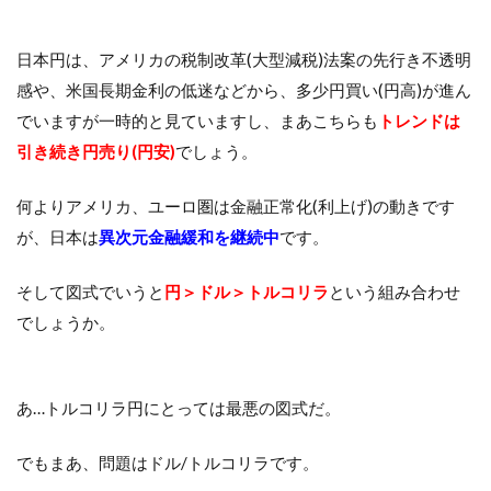
日本円は、アメリカの税制改革(大型減税)法案の先行き不透明
感や、米国長期金利の低迷などから、多少円買い(円高)が進ん
でいますが一時的と見ていますし、まあこちらも
トレンドは
引き続き円売り(円安)
でしょう。
何よりアメリカ、ユーロ圏は金融正常化(利上げ)の動きです
が、日本は
異次元金融緩和を継続中
です。
そして図式でいうと
円＞ドル＞トルコリラ
という組み合わせ
でしょうか。
あ…トルコリラ円にとっては最悪の図式だ。
でもまあ、問題はドル/トルコリラです。