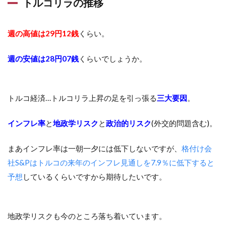
トルコリラの推移
週の高値は29円12銭
くらい。
週の安値は28円07銭
くらいでしょうか。
トルコ経済…トルコリラ上昇の足を引っ張る
三大要因
。
インフレ率
と
地政学リスク
と
政治的リスク
(外交的問題含む)。
まあインフレ率は一朝一夕には低下しないですが、
格付け会
社S&Pはトルコの来年のインフレ見通しを7.9％に低下すると
予想
しているくらいですから期待したいです。
地政学リスクも今のところ落ち着いています。