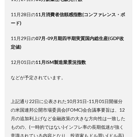
11月28日の
11月消費者信頼感指数(コンファレンス・ボ
ード)
11月29日の
07月-09月期四半期実質国内総生産(GDP改
定値)
12月01日の
11月ISM製造業景況指数
などが予定されています。
上記通り22日に公表された10月31日-11月01日開催分
の米国連邦公開市場委員会(FOMC)会合議事要旨は、12
月の追加利上げなど金融政策の大きな方向性は一致した
ものの、(一時的ではない)インフレ率の長期低迷が強く
意識されている内容となり、投資家もドル買い(ドル高)