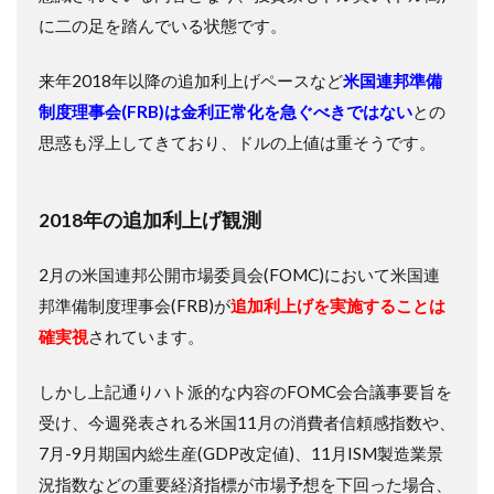
に二の足を踏んでいる状態です。
来年2018年以降の追加利上げペースなど
米国連邦準備
制度理事会(FRB)は金利正常化を急ぐべきではない
との
思惑も浮上してきており、ドルの上値は重そうです。
2018年の追加利上げ観測
2月の米国連邦公開市場委員会(FOMC)において米国連
邦準備制度理事会(FRB)が
追加利上げを実施することは
確実視
されています。
しかし上記通りハト派的な内容のFOMC会合議事要旨を
受け、今週発表される米国11月の消費者信頼感指数や、
7月-9月期国内総生産(GDP改定値)、11月ISM製造業景
況指数などの重要経済指標が市場予想を下回った場合、