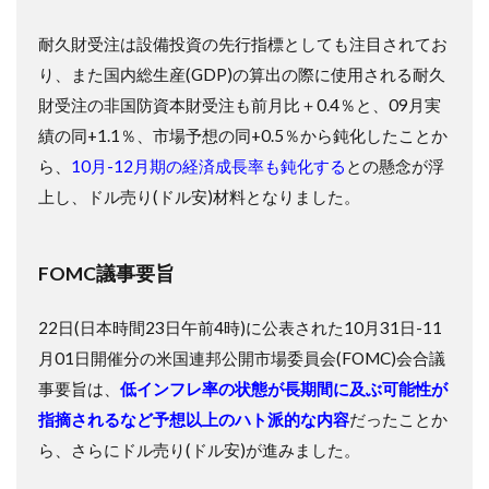
耐久財受注は設備投資の先行指標としても注目されてお
り、また国内総生産(GDP)の算出の際に使用される耐久
財受注の非国防資本財受注も前月比＋0.4％と、09月実
績の同+1.1％、市場予想の同+0.5％から鈍化したことか
ら、
10月-12月期の経済成長率も鈍化する
との懸念が浮
上し、ドル売り(ドル安)材料となりました。
FOMC議事要旨
22日(日本時間23日午前4時)に公表された10月31日-11
月01日開催分の米国連邦公開市場委員会(FOMC)会合議
事要旨は、
低インフレ率の状態が長期間に及ぶ可能性が
指摘されるなど予想以上のハト派的な内容
だったことか
ら、さらにドル売り(ドル安)が進みました。