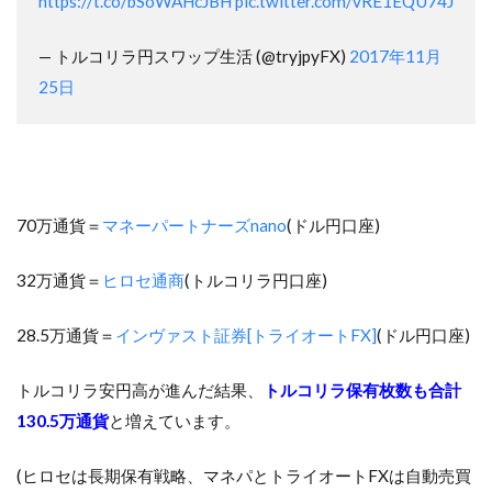
https://t.co/bSoWAHcJBH
pic.twitter.com/vRE1EQU74J
— トルコリラ円スワップ生活 (@tryjpyFX)
2017年11月
25日
70万通貨＝
マネーパートナーズnano
(ドル円口座)
32万通貨＝
ヒロセ通商
(トルコリラ円口座)
28.5万通貨＝
インヴァスト証券[トライオートFX]
(ドル円口座)
トルコリラ安円高が進んだ結果、
トルコリラ保有枚数も合計
130.5万通貨
と増えています。
(ヒロセは長期保有戦略、マネパとトライオートFXは自動売買