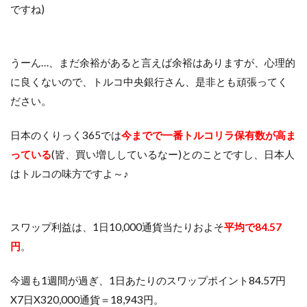
ですね)
うーん…、まだ余裕があると言えば余裕はありますが、心理的
に良くないので、トルコ中央銀行さん、是非とも頑張ってく
ださい。
日本のくりっく365では
今までで一番トルコリラ保有数が高ま
っている
(皆、買い増ししているなー)とのことですし、日本人
はトルコの味方ですよ～♪
スワップ利益は、1日10,000通貨当たりおよそ
平均で84.57
円
。
今週も1週間が過ぎ、1日あたりのスワップポイント84.57円
X7日X320,000通貨＝18,943円。