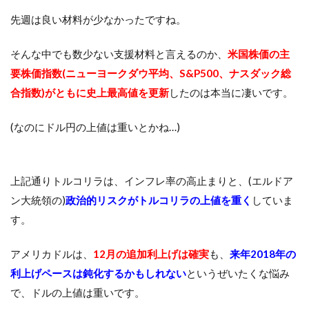
先週は良い材料が少なかったですね。
そんな中でも数少ない支援材料と言えるのか、
米国株価の主
要株価指数(ニューヨークダウ平均、S&P500、ナスダック総
合指数)がともに史上最高値を更新
したのは本当に凄いです。
(なのにドル円の上値は重いとかね…)
上記通りトルコリラは、インフレ率の高止まりと、(エルドア
ン大統領の)
政治的リスクがトルコリラの上値を重く
していま
す。
アメリカドルは、
12月の追加利上げは確実
も、
来年2018年の
利上げペースは鈍化するかもしれない
というぜいたくな悩み
で、ドルの上値は重いです。