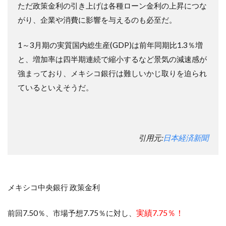
ただ政策金利の引き上げは各種ローン金利の上昇につな
がり、企業や消費に影響を与えるのも必至だ。
1～3月期の実質国内総生産(GDP)は前年同期比1.3％増
と、増加率は四半期連続で縮小するなど景気の減速感が
強まっており、メキシコ銀行は難しいかじ取りを迫られ
ているといえそうだ。
引用元:
日本経済新聞
メキシコ中央銀行 政策金利
実績7.75％！
前回7.50％、市場予想7.75％に対し、