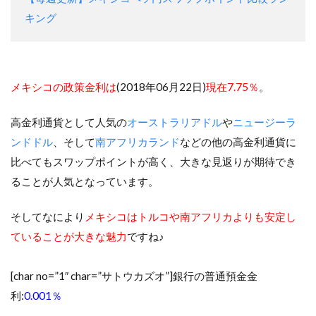
キング
メキシコの政策金利は
(2018年06月22日)
現在7.75％
。
高金利通貨として人気の
オーストラリアドル
や
ニュージーラ
ンドドル
、そして
南アフリカランド
などの他の高金利通貨に
比べてもスワップポイントが高く、大きな見返りが期待でき
ることが人気となっています。
そしてなにより
メキシコはトルコや南アフリカよりも安定し
ていることが大きな魅力
ですね♪
[char no=”1″ char=”サトウカズオ”]銀行の普通預金金
利:
0.001％