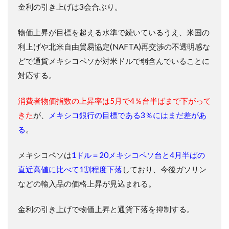
金利の引き上げは3会合ぶり。
物価上昇が目標を超える水準で続いているうえ、米国の
利上げや北米自由貿易協定(NAFTA)再交渉の不透明感な
どで通貨メキシコペソが対米ドルで弱含んでいることに
対応する。
消費者物価指数の上昇率は5月で4％台半ばまで下がって
きた
が、
メキシコ銀行の目標である3％にはまだ差があ
る
。
メキシコペソは
1ドル＝20メキシコペソ台と4月半ばの
直近高値に比べて1割程度下落
しており、今後ガソリン
などの輸入品の価格上昇が見込まれる。
金利の引き上げで物価上昇と通貨下落を抑制する。