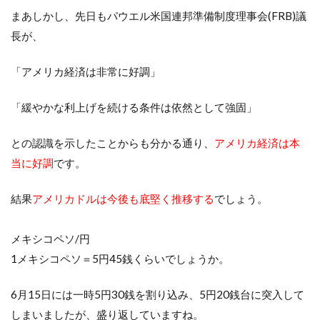
まあしかし、先日もパウエル米国連邦準備制度理事会(FRB)議
長が、
「アメリカ経済は非常に好調」
「緩やかな利上げを続ける条件は依然として強固」
との認識を示したことからも分かる通り、
アメリカ経済は本
当に好調
です。
結果
アメリカドルは今後も底堅く推移する
でしょう。
メキシコペソ/円
1メキシコペソ＝5円45銭くらいでしょうか。
6月15日には一時5円30銭を割り込み、5円20銭台に突入して
しまいましたが、盛り返していますね。