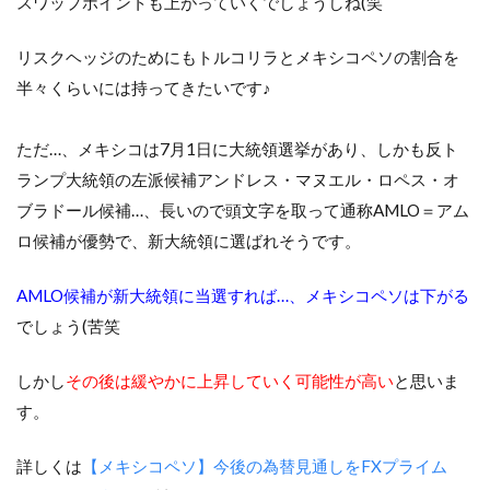
スワップポイントも上がっていくでしょうしね(笑
リスクヘッジのためにもトルコリラとメキシコペソの割合を
半々くらいには持ってきたいです♪
ただ…、メキシコは7月1日に大統領選挙があり、しかも反ト
ランプ大統領の左派候補アンドレス・マヌエル・ロペス・オ
ブラドール候補…、長いので頭文字を取って通称AMLO＝アム
ロ候補が優勢で、新大統領に選ばれそうです。
AMLO候補が新大統領に当選すれば…、メキシコペソは下がる
でしょう(苦笑
しかし
その後は緩やかに上昇していく可能性が高い
と思いま
す。
詳しくは
【メキシコペソ】今後の為替見通しをFXプライム