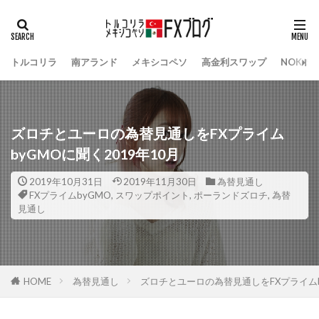
トルコリラ
南アランド
メキシコペソ
高金利スワップ
NOK/S
ズロチとユーロの為替見通しをFXプライム
byGMOに聞く2019年10月
2019年10月31日
2019年11月30日
為替見通し
FXプライムbyGMO
,
スワップポイント
,
ポーランドズロチ
,
為替
見通し
HOME
為替見通し
ズロチとユーロの為替見通しをFXプライムby