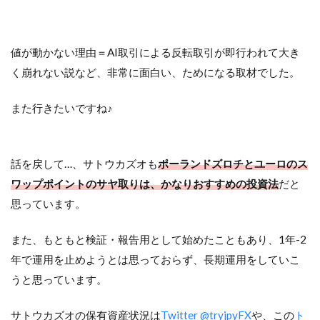
値が動かない理由＝AI取引による反転取引が即行われて大き
く崩れない説など、非常に面白い、ためになる取材でした。
また行きたいですね♪
話を戻して…、サトウカズオも
ポーランドズロチとユーロのス
ワップポイントのサヤ取りは、かなりおすすめの投資法
だと
思っています。
また、もともと検証・報告用として始めたこともあり、1年-2
年で運用を止めようとは思っておらず、長期運用をしていこ
うと思っています。
サトウカズオの保有資産状況は
Twitter @tryjpyFX
や、この
ト