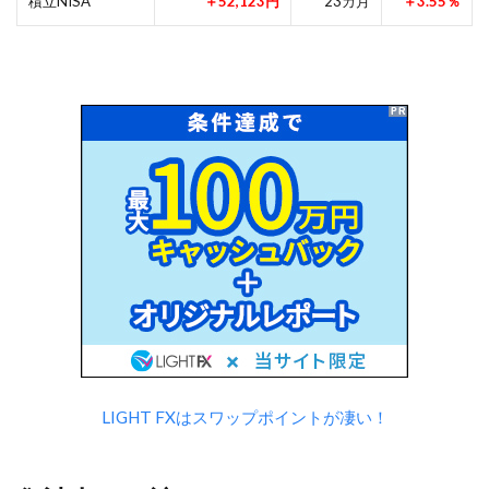
積立NISA
＋52,123円
23カ月
＋3.55％
LIGHT FXはスワップポイントが凄い！