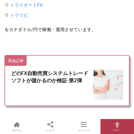
トライオートFX
トラリピ
をカナダドル/円で稼働・運用させています。
関連記事
どのFX自動売買システムトレード
ソフトが儲かるのか検証-第2弾
ホーム
シェア
メニュー
TOPへ
カナダドル
円、6月の
最高値は81円89銭
（6月5日）。