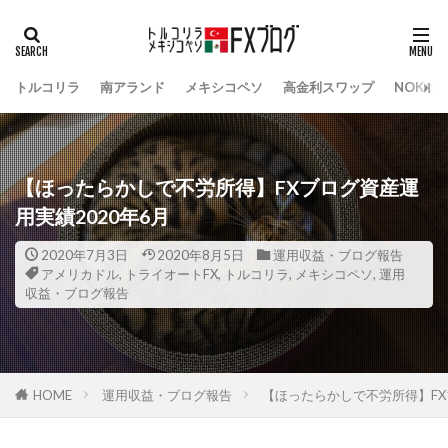
トルコリラ
南アランド
メキシコペソ
高金利スワップ
NOK/S
【ほったらかしで不労所得】FXブログ資産運
用実績2020年6月
2020年7月3日
2020年8月5日
運用収益・ブログ報告
アメリカドル
,
トライオートFX
,
トルコリラ
,
メキシコペソ
,
運用
収益・ブログ報告
HOME
運用収益・ブログ報告
【ほったらかしで不労所得】FX