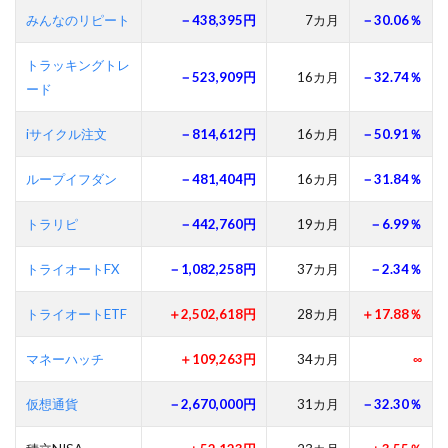
みんなのリピート
－438,395円
7カ月
－30.06％
トラッキングトレ
－523,909円
16カ月
－32.74％
ード
iサイクル注文
－814,612円
16カ月
－50.91％
ループイフダン
－481,404円
16カ月
－31.84％
トラリピ
－442,760円
19カ月
－6.99％
トライオートFX
－1,082,258円
37カ月
－2.34％
トライオートETF
＋2,502,618円
28カ月
＋17.88％
マネーハッチ
＋109,263円
34カ月
∞
仮想通貨
－2,670,000円
31カ月
－32.30％