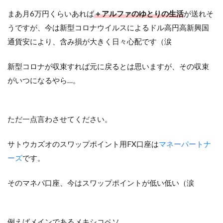
まあ月6万円くらいあれば
＋アルファのゆとりの生活
が送れそ
うですが、今は新型コロナウイルスによるドル高円高新興国
通貨安により、含み損が大きく日々心配です（涙
新型コロナが収束すれば元に戻るとは思いますが、その収束
がいつになるやら…。
ただ一点言わさせてください。
サトウカズオのスワップポイント用FX口座は
マネーパートナ
ーズ
です。
そのマネパ口座、今はスワップポイントが低い低い（涙
例えばメインであるメキシコペソ。