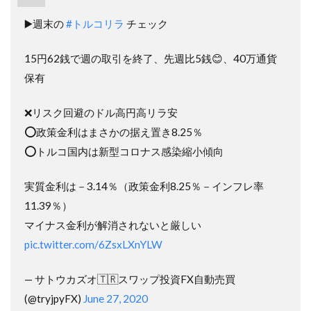
▶️週末の
#トルコリラ
チェック
15円62銭で週の取引を終了、先週比5銭😊、40万通貨
保有
❌リスク回避のドル高円高リラ安
⭕️政策金利はまさかの据え置き8.25％
⭕️トルコ国内は新型コロナス感染縮小傾向
実質金利は－3.14％（政策金利8.25％－インフレ率
11.39％）
マイナス金利が解消されないと厳しい
pic.twitter.com/6ZsxLXnYLW
— サトウカズオ🇹🇷スワップ投資FX自動売買
(@tryjpyFX)
June 27, 2020