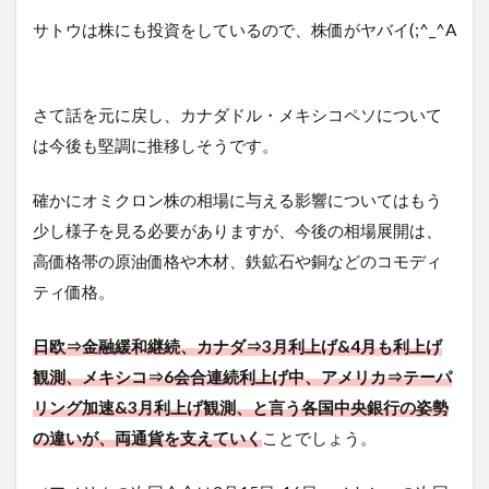
サトウは株にも投資をしているので、株価がヤバイ(;^_^A
さて話を元に戻し、カナダドル・メキシコペソについて
は今後も堅調に推移しそうです。
確かにオミクロン株の相場に与える影響についてはもう
少し様子を見る必要がありますが、今後の相場展開は、
高価格帯の原油価格や木材、鉄鉱石や銅などのコモディ
ティ価格。
日欧⇒金融緩和継続、カナダ⇒3月利上げ&4月も利上げ
観測、メキシコ⇒6会合連続利上げ中、アメリカ⇒テーパ
リング加速&3月利上げ観測、と言う各国中央銀行の姿勢
の違いが、両通貨を支えていく
ことでしょう。