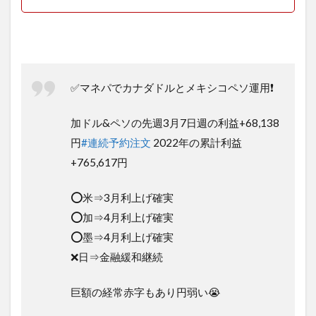
✅マネパでカナダドルとメキシコペソ運用❗️
加ドル&ペソの先週3月7日週の利益+68,138
円
#連続予約注文
2022年の累計利益
+765,617円
⭕️米⇒3月利上げ確実
⭕️加⇒4月利上げ確実
⭕️墨⇒4月利上げ確実
❌日⇒金融緩和継続
巨額の経常赤字もあり円弱い😭