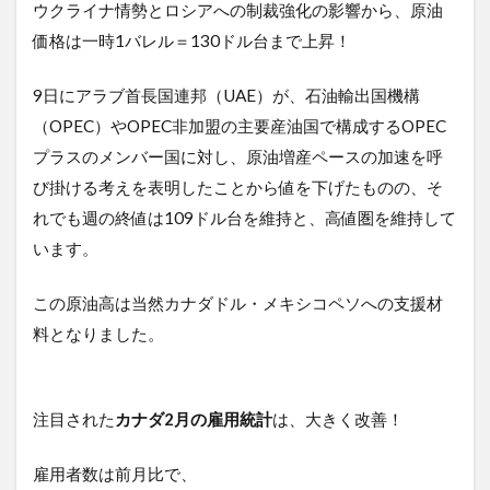
ウクライナ情勢とロシアへの制裁強化の影響から、原油
価格は一時1バレル＝130ドル台まで上昇！
9日にアラブ首長国連邦（UAE）が、石油輸出国機構
（OPEC）やOPEC非加盟の主要産油国で構成するOPEC
プラスのメンバー国に対し、原油増産ペースの加速を呼
び掛ける考えを表明したことから値を下げたものの、そ
れでも週の終値は109ドル台を維持と、高値圏を維持して
います。
この原油高は当然カナダドル・メキシコペソへの支援材
料となりました。
注目された
カナダ2月の雇用統計
は、大きく改善！
雇用者数は前月比で、