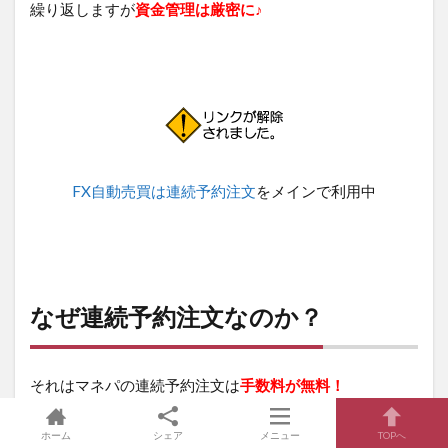
繰り返しますが
資金管理は厳密に♪
FX自動売買は連続予約注文
をメインで利用中
なぜ連続予約注文なのか？
それはマネパの連続予約注文は
手数料が無料！
そのため
連続予約注文にかかる費用は、純粋にスプレッ
ホーム
シェア
メニュー
TOPへ