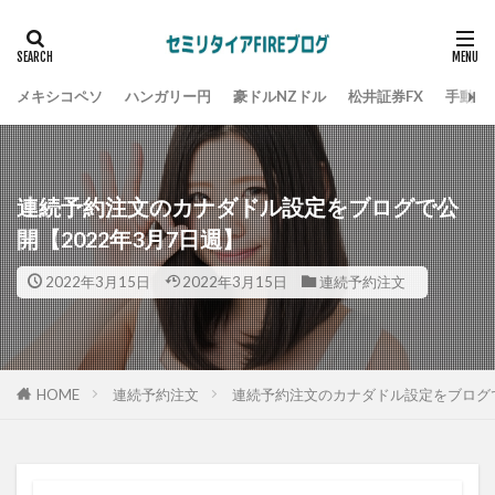
メキシコペソ
ハンガリー円
豪ドルNZドル
松井証券FX
手動ト
連続予約注文のカナダドル設定をブログで公
開【2022年3月7日週】
2022年3月15日
2022年3月15日
連続予約注文
HOME
連続予約注文
連続予約注文のカナダドル設定をブログで