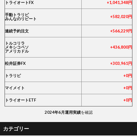
トライオートFX
+1,041,348円
手動トラリピ
+582,020円
みんなのリピート
連続予約注文
+566,229円
トルコリラ
メキシコペソ
+436,800円
アメリカドル
松井証券FX
+303,961円
トラリピ
+0円
マイメイト
+0円
トライオートETF
+0円
2024年6月運用実績
を確認
カテゴリー