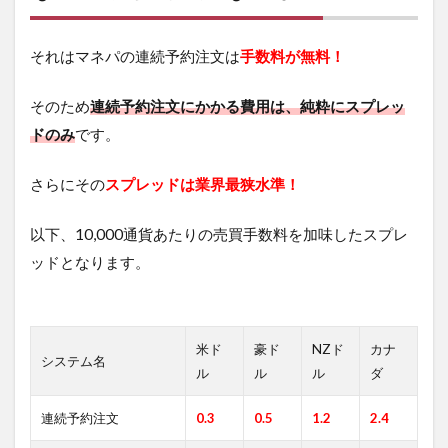
それはマネパの連続予約注文は
手数料が無料！
そのため
連続予約注文にかかる費用は、純粋にスプレッ
ドのみ
です。
さらにその
スプレッドは業界最狭水準！
以下、10,000通貨あたりの売買手数料を加味したスプレ
ッドとなります。
米ド
豪ド
NZド
カナ
システム名
ル
ル
ル
ダ
連続予約注文
0.3
0.5
1.2
2.4