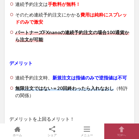
連続予約注文は
手数料が無料！
そのため連続予約注文にかかる
費用は純粋にスプレッ
ドのみで激安
パートナーズFXnanoの連続予約注文の場合100通貨か
ら注文が可能
デメリット
連続予約注文時、
新規注文は指値のみで逆指値は不可
無限注文ではない＝20回終わったら入れなおし
（特許
の関係）
デメリットを上回るメリット！
デメリットも某FX自動売買システムへの特許関係と言わ
ホーム
シェア
メニュー
TOPへ