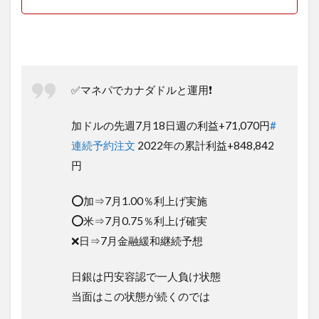
✅マネパでカナダドルと運用❗️
加ドルの先週7月18日週の利益+71,070円
#
連続予約注文
2022年の累計利益+848,842
円
⭕️加⇒7月1.00％利上げ実施
⭕️米⇒7月0.75％利上げ確実
❌日⇒7月金融緩和継続予想
日銀は円安容認で一人負け状態
当面はこの状態が続くのでは