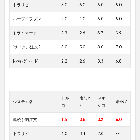
トラリピ
3.0
6.0
6.0
5.0
ループイフダン
2.0
4.0
6.0
5.0
トライオート
2.3
2.6
3.7
3.9
iサイクル注文2
3.0
5.0
8.0
7.0
ﾄﾗｯｷﾝｸﾞﾄﾚｰﾄﾞ
2.2
2.6
3.3
6.8
トル
南ｱﾗﾝ
メキ
システム名
豪/NZ
コ
ﾄﾞ
シコ
連続予約注文
1.5
0.8
0.2
6.0
トラリピ
6.0
3.4
2.0
-.-