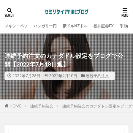
メキシコペソ
ハンガリー円
豪ドルNZドル
松井証券FX
手動ト
連続予約注文のカナダドル設定をブログで公
開【2022年7月18日週】
2022年7月26日
2022年9月10日
連続予約注文
HOME
連続予約注文
連続予約注文のカナダドル設定をブログで