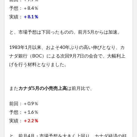
予想：＋8.4％
実績：
＋8.1％
と、市場予想は下回ったものの、前月5月からは加速。
1983年1月以来、およそ40年ぶりの高い伸びとなり、カ
ナダ銀行（BOC）による次回9月7日の会合で、大幅利上
げを行う材料となりました。
また
カナダ5月の小売売上高
は前月比で、
前回：＋0.9％
予想：＋1.6％
実績：
＋2.2％
と、前月4月・市場予想を大きく上回り、カナダ経済の好