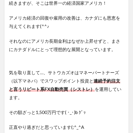
続きますが、そこは世界一の経済国家アメリカ！
アメリカ経済の回復や雇用の改善は、カナダにも恩恵を
与えてくれます(^^♪
それなのにアメリカ長期金利はなぜか上昇せずと、まさ
にカナダドルにとって理想的な展開となっています。
気を取り直して…、サトウカズオはマネーパートナーズ
（以下マネパ）でスワップポイント投資と
連続予約注文
と言うリピート系FX自動売買（シストレ）
を運用してい
ます。
その額ざっと1,500万円です( ･_･)b ｸﾞｯ
正直やり過ぎだと思っています(;^_^A