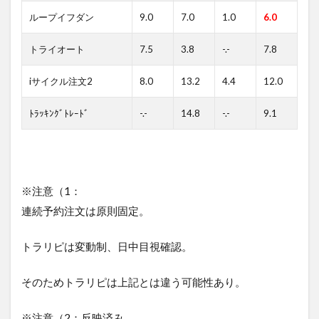
ループイフダン
9.0
7.0
1.0
6.0
トライオート
7.5
3.8
-.-
7.8
iサイクル注文2
8.0
13.2
4.4
12.0
ﾄﾗｯｷﾝｸﾞﾄﾚｰﾄﾞ
-.-
14.8
-.-
9.1
※注意（1：
連続予約注文は原則固定。
トラリピは変動制、日中目視確認。
そのためトラリピは上記とは違う可能性あり。
※注意（2：反映済み