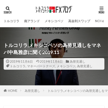
トルコリラ
南アランド
メキシコペソ
高金利スワップ
NOK/S
トルコリラ,メキシコペソの為替見通しをマネ
パ中島雅彦に聞く2019.11
2019年11月6日
2019年11月6日
為替見通し
トルコリラ
,
マネーパートナーズ
,
メキシコペソ
,
為替見通し
HOME
為替見通し
トルコリラ,メキシコペソの為替見通しをマネ