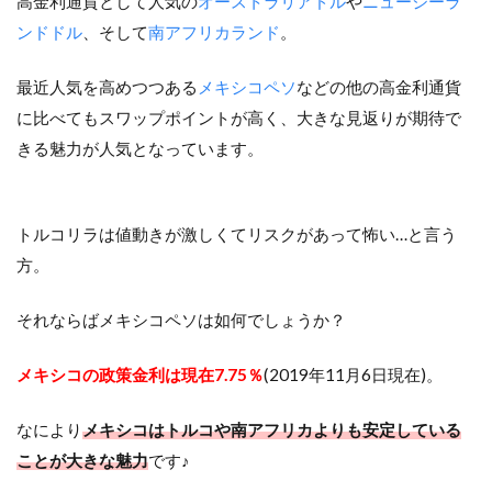
高金利通貨として人気の
オーストラリアドル
や
ニュージーラ
ンドドル
、そして
南アフリカランド
。
最近人気を高めつつある
メキシコペソ
などの他の高金利通貨
に比べてもスワップポイントが高く、大きな見返りが期待で
きる魅力が人気となっています。
トルコリラは値動きが激しくてリスクがあって怖い…と言う
方。
それならばメキシコペソは如何でしょうか？
メキシコの政策金利は現在7.75％
(2019年11月6日現在)。
なにより
メキシコはトルコや南アフリカよりも安定している
ことが大きな魅力
です♪