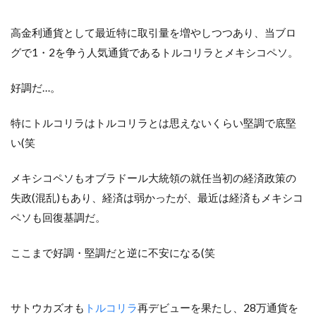
高金利通貨として最近特に取引量を増やしつつあり、当ブロ
グで1・2を争う人気通貨であるトルコリラとメキシコペソ。
好調だ…。
特にトルコリラはトルコリラとは思えないくらい堅調で底堅
い(笑
メキシコペソもオブラドール大統領の就任当初の経済政策の
失政(混乱)もあり、経済は弱かったが、最近は経済もメキシコ
ペソも回復基調だ。
ここまで好調・堅調だと逆に不安になる(笑
サトウカズオも
トルコリラ
再デビューを果たし、28万通貨を