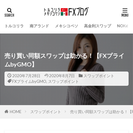
トルコリラ
南アランド
メキシコペソ
高金利スワップ
NOK/S
売り買い同額スワップは助かる！【FXプライ
ムbyGMO】
2020年7月28日
2020年8月7日
スワップポイント
FXプライムbyGMO
,
スワップポイント
HOME
スワップポイント
売り買い同額スワップは助かる！【F