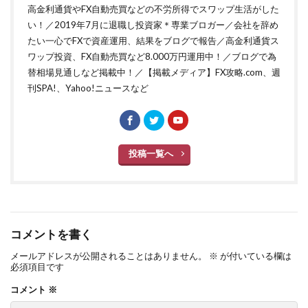
高金利通貨やFX自動売買などの不労所得でスワップ生活がした
い！／2019年7月に退職し投資家＊専業ブロガー／会社を辞め
たい一心でFXで資産運用、結果をブログで報告／高金利通貨ス
ワップ投資、FX自動売買など8.000万円運用中！／ブログで為
替相場見通しなど掲載中！／【掲載メディア】FX攻略.com、週
刊SPA!、Yahoo!ニュースなど
投稿一覧へ
コメントを書く
メールアドレスが公開されることはありません。
※
が付いている欄は
必須項目です
コメント
※