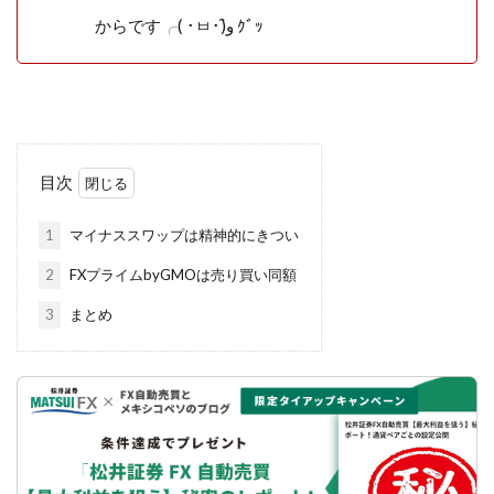
からです╭( ･ㅂ･)و̑ ｸﾞｯ
目次
1
マイナススワップは精神的にきつい
2
FXプライムbyGMOは売り買い同額
3
まとめ