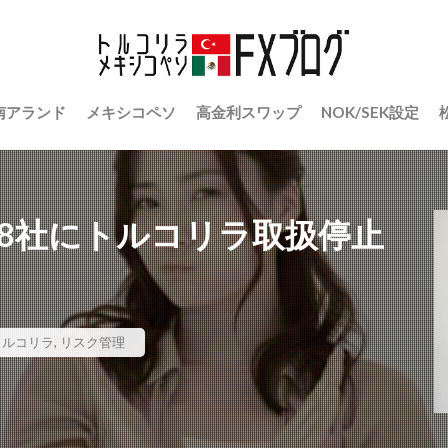
南アランド
メキシコペソ
高金利スワップ
NOK/SEK設定
社8社にトルコリラ取扱停止
トルコリラ
,
リスク管理