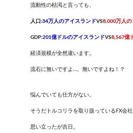
流動性の枯渇と言っても、
人口:
34万人のアイスランド
VS
8,000万人
GDP:
201億ドルのアイスランド
VS
8,567
経済規模が全然違います。
流石に無いですよ…、無いですよね！？
悩んでいても仕方がない。
そうだトルコリラを取り扱っているFX会
思い立ったが吉日。