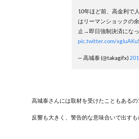
10年ほど前、高金利で
はリーマンショックの余
止→即日強制決済にな
pic.twitter.com/xgIuAKu
— 高城泰 (@takagifx)
20
高城泰さんには取材を受けたこともあるの
反響も大きく、警告的な意味合いで出すも