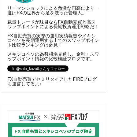
リーマンショックによる急激な円高により一
度はFXの世界から足を洗った管理人。
裁量トレードが駄目ならFX自動売買と高ス
ワップポイントによる長期投資運用戦略だ！
FX自動売買の実際の運用実績報告やメキシ
コペソを長期運用する上でのスワップポイン
ト比較ランキングは必見！
メキシコペソの為替相場見通し、金利・スワ
ップポイント情報の比較検証ブログです。
FX自動売買でセミリタイアしたFIREブログ
も運営してるよ♪