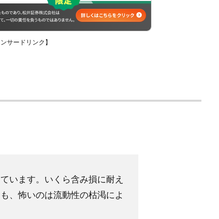
ポンサードリンク】
いています。いくら含み損に耐え
ても、怖いのは流動性の枯渇によ
ク