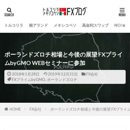
トルコリラ
南アランド
メキシコペソ
高金利スワップ
NOK/S
ポーランドズロチ相場と今後の展望 FXプライ
ムbyGMO WEBセミナーに参加
2018年1月28日
2019年12月21日
FX会社
FXプライムbyGMO
,
ポーランドズロチ
HOME
FX会社
ポーランドズロチ相場と今後の展望 FXプライム