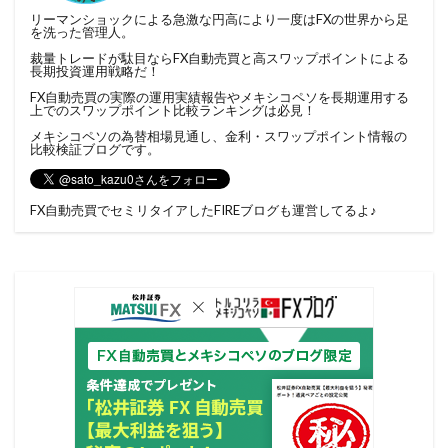
リーマンショックによる急激な円高により一度はFXの世界から足
を洗った管理人。
裁量トレードが駄目ならFX自動売買と高スワップポイントによる
長期投資運用戦略だ！
FX自動売買の実際の運用実績報告やメキシコペソを長期運用する
上でのスワップポイント比較ランキングは必見！
メキシコペソの為替相場見通し、金利・スワップポイント情報の
比較検証ブログです。
FX自動売買でセミリタイアしたFIREブログ
も運営してるよ♪