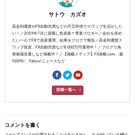
サトウ カズオ
高金利通貨やFX自動売買などの不労所得でスワップ生活がした
い！／2019年7月に退職し投資家＊専業ブロガー／会社を辞め
たい一心でFXで資産運用、結果をブログで報告／高金利通貨ス
ワップ投資、FX自動売買など8.000万円運用中！／ブログで為
替相場見通しなど掲載中！／【掲載メディア】FX攻略.com、週
刊SPA!、Yahoo!ニュースなど
投稿一覧へ
コメントを書く
メールアドレスが公開されることはありません。
※
が付いている欄は