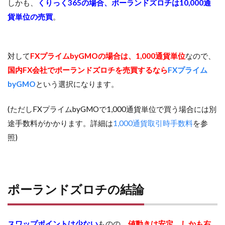
しかも、
くりっく365の場合、ポーランドズロチは10,000通
貨単位の売買
。
対して
FXプライムbyGMOの場合は、1,000通貨単位
なので、
国内FX会社でポーランドズロチを売買するなら
FXプライム
byGMO
という選択になります。
(ただしFXプライムbyGMOで1,000通貨単位で買う場合には別
途手数料がかかります。詳細は
1,000通貨取引時手数料
を参
照)
ポーランドズロチの結論
スワップポイントは少ない
ものの、
値動きは安定、しかも右