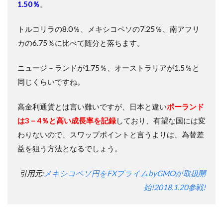
1.50％
。
トルコリラの8.0％、メキシコペソの7.25％、南アフリ
カの6.75％に比べて随分と落ちます。
ニュージ－ランドが1.75％、オーストラリアが1.5％と
同じくらいですね。
高金利通貨とは言い難いですが、日本と違い
ポーランド
は3－4％と高い成長率を記録
しており、有望な国には変
わりないので、スワップポイントと言うよりは、為替差
益を狙う方法となるでしょう。
引用元:
メキシコペソ円をFXプライムbyGMOが取扱開
始!2018.1.20参戦!