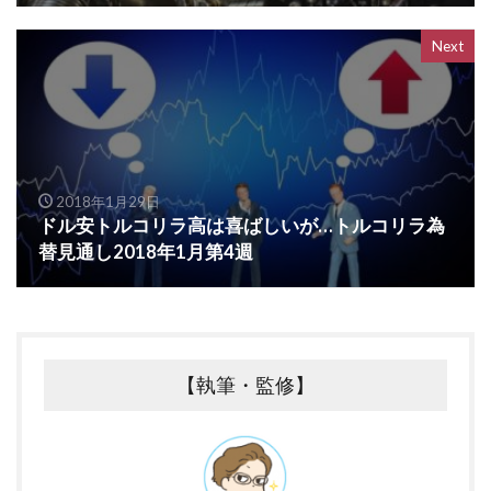
Next
2018年1月29日
ドル安トルコリラ高は喜ばしいが…トルコリラ為
替見通し2018年1月第4週
【執筆・監修】