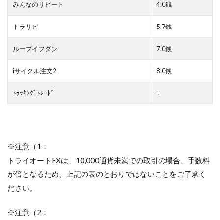
みんなのリピート
4.0銭
トラリピ
5.7銭
ループイフダン
7.0銭
iサイクル注文2
8.0銭
ﾄﾗｯｷﾝｸﾞﾄﾚｰﾄﾞ
-.-
※注意（1：
トライオートFXは、10,000通貨未満での取引の場合、手数料
が倍となるため、上記の表のとおりではないことをご了承く
ださい。
※注意（2：