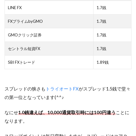
LINE FX
1.7銭
FXプライムbyGMO
1.7銭
GMOクリック証券
1.7銭
セントラル短資FX
1.7銭
SBI FXトレード
1.89銭
スプレッドの狭さも
トライオートFX
がスプレッド1.5銭で堂々
の第一位となっています(^^♪
なにせ
1.0銭違えば、10,000通貨取引時には100円違う
ことに
なります。
スワップポイントは毎日変動しますが、スプレッドはコアタ