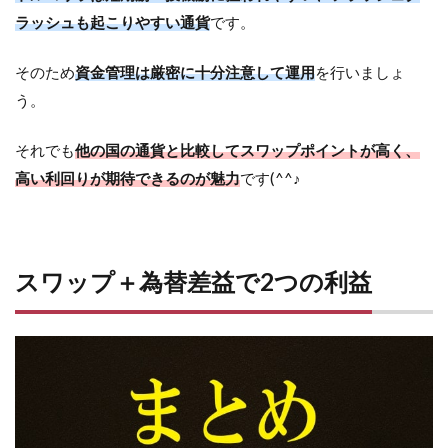
ラッシュも起こりやすい通貨
です。
そのため
資金管理は厳密に十分注意して運用
を行いましょ
う。
それでも
他の国の通貨と比較してスワップポイントが高く、
高い利回りが期待できるのが魅力
です(^^♪
スワップ＋為替差益で2つの利益