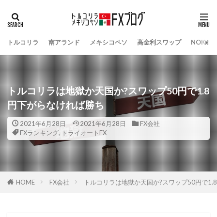
トルコリラ
南アランド
メキシコペソ
高金利スワップ
NOK/S
トルコリラは地獄か天国か?スワップ50円で1.8
円下がらなければ勝ち
2021年6月28日
2021年6月28日
FX会社
FXランキング
,
トライオートFX
HOME
FX会社
トルコリラは地獄か天国か?スワップ50円で1.