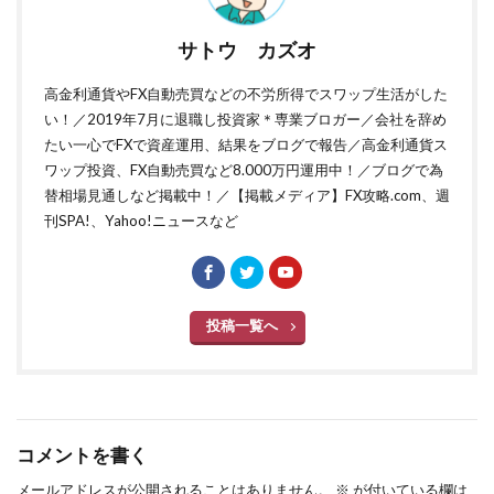
サトウ カズオ
高金利通貨やFX自動売買などの不労所得でスワップ生活がした
い！／2019年7月に退職し投資家＊専業ブロガー／会社を辞め
たい一心でFXで資産運用、結果をブログで報告／高金利通貨ス
ワップ投資、FX自動売買など8.000万円運用中！／ブログで為
替相場見通しなど掲載中！／【掲載メディア】FX攻略.com、週
刊SPA!、Yahoo!ニュースなど
投稿一覧へ
コメントを書く
メールアドレスが公開されることはありません。
※
が付いている欄は