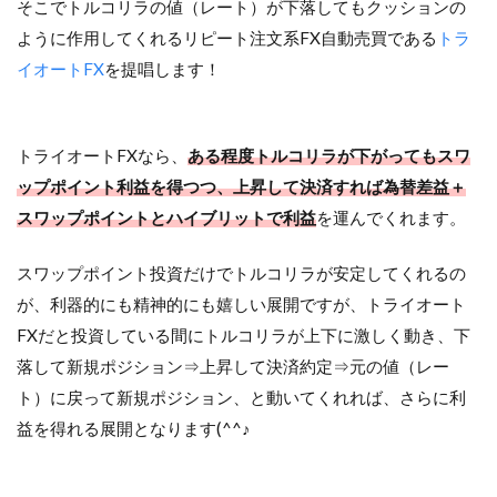
そこでトルコリラの値（レート）が下落してもクッションの
ように作用してくれるリピート注文系FX自動売買である
トラ
イオートFX
を提唱します！
トライオートFXなら、
ある程度トルコリラが下がってもスワ
ップポイント利益を得つつ、上昇して決済すれば為替差益＋
スワップポイントとハイブリットで利益
を運んでくれます。
スワップポイント投資だけでトルコリラが安定してくれるの
が、利器的にも精神的にも嬉しい展開ですが、トライオート
FXだと投資している間にトルコリラが上下に激しく動き、下
落して新規ポジション⇒上昇して決済約定⇒元の値（レー
ト）に戻って新規ポジション、と動いてくれれば、さらに利
益を得れる展開となります(^^♪