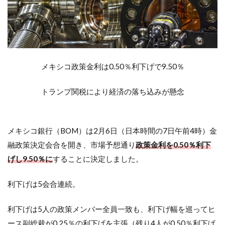
メキシコ政策金利は0.50％利下げで9.50％
トランプ関税により経済の落ち込みが懸念
メキシコ銀行（BOM）は2月6日（日本時間の7日午前4時）金
融政策決定会合を開き、市場予想通り
政策金利を0.50％利下
げし9.50％に
することに決定しました。
利下げは5会合連続。
利下げは5人の政策メンバー全員一致も、利下げ幅を巡ってヒ
ース副総裁が0.25％の利下げを主張（残り4人が0.50％利下げ