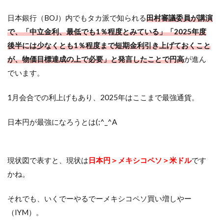
日本銀行（BOJ）内でもタカ派で知られる
田村審議委員が講演
で、「中立金利、最低でも1％程度とみている」「2025年度
後半には少なくとも1％程度まで短期金利引き上げておくこと
が、物価目標達成の上で必要」と発言したことで円高
が進ん
でいます。
1月会合での利上げもあり、2025年はここまで最強通貨。
日本円が最強になろうとは(;^_^A
現状図で表すと、現状は
日本円＞メキシコペソ＞米ドル
です
かね。
それでも、いくでーやるでーメキシコペソ買い増しやー
（IYM）。