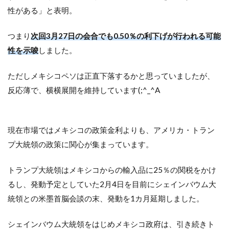
性がある」と表明。
つまり
次回3月27日の会合でも0.50％の利下げが行われる可能
性を示唆
しました。
ただしメキシコペソは正直下落するかと思っていましたが、
反応薄で、横横展開を維持しています(;^_^A
現在市場ではメキシコの政策金利よりも、アメリカ・トラン
プ大統領の政策に関心が集まっています。
トランプ大統領はメキシコからの輸入品に25％の関税をかけ
るし、発動予定としていた2月4日を目前にシェインバウム大
統領との米墨首脳会談の末、発動を1カ月延期しました。
シェインバウム大統領をはじめメキシコ政府は、引き続きト