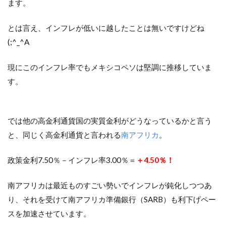
ます。
とは言え、インフレが低いに越したことは無いですけどね
(;^_^A
現にこのインフレ率でもメキシコペソは堅調に推移していま
す。
では他の高金利通貨国の実質金利がどうなっているかと言う
と、同じく高金利通貨と言われる
南アフリカ
。
政策金利7.50％－インフレ率3.00％＝
＋4.50％！
南アフリカは最近ものすごい勢いでインフレが鈍化しつつあ
り、それを受けて南アフリカ準備銀行（SARB）も利下げペー
スを加速させています。