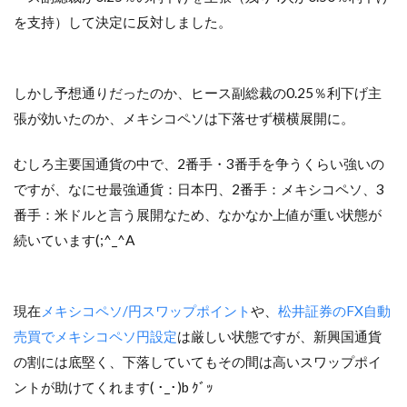
を支持）して決定に反対しました。
しかし予想通りだったのか、ヒース副総裁の0.25％利下げ主
張が効いたのか、メキシコペソは下落せず横横展開に。
むしろ主要国通貨の中で、2番手・3番手を争うくらい強いの
ですが、なにせ最強通貨：日本円、2番手：メキシコペソ、3
番手：米ドルと言う展開なため、なかなか上値が重い状態が
続いています(;^_^A
現在
メキシコペソ/円スワップポイント
や、
松井証券のFX自動
売買でメキシコペソ円設定
は厳しい状態ですが、新興国通貨
の割には底堅く、下落していてもその間は高いスワップポイ
ントが助けてくれます( ･_･)b ｸﾞｯ