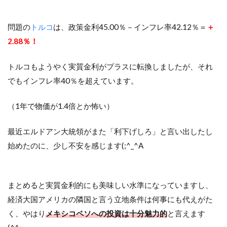
問題の
トルコ
は、政策金利45.00％－インフレ率42.12％＝
＋
2.88％！
トルコもようやく実質金利がプラスに転換しましたが、それ
でもインフレ率40％を超えています。
（1年で物価が1.4倍とか怖い）
最近エルドアン大統領がまた「利下げしろ」と言い出したし
始めたのに、少し不安を感じます(;^_^A
まとめると実質金利的にも美味しい水準になっていますし、
経済大国アメリカの隣国と言う立地条件は何事にも代えがた
く、やはり
メキシコペソへの投資は十分魅力的
と言えます