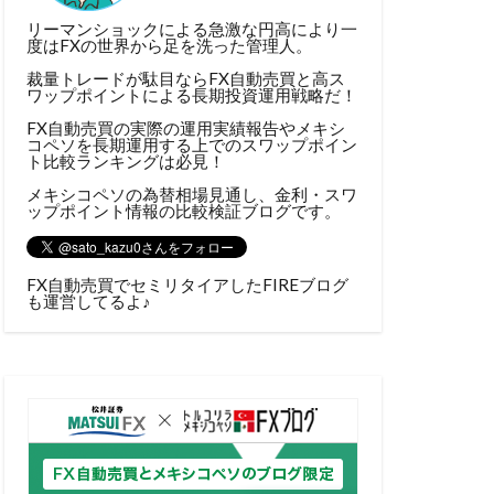
リーマンショックによる急激な円高により一
度はFXの世界から足を洗った管理人。
裁量トレードが駄目ならFX自動売買と高ス
ワップポイントによる長期投資運用戦略だ！
FX自動売買の実際の運用実績報告やメキシ
コペソを長期運用する上でのスワップポイン
ト比較ランキングは必見！
メキシコペソの為替相場見通し、金利・スワ
ップポイント情報の比較検証ブログです。
FX自動売買でセミリタイアしたFIREブログ
も運営してるよ♪