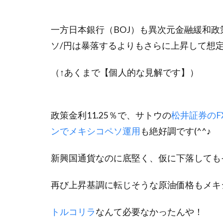
一方日本銀行（BOJ）も異次元金融緩和
ソ/円は暴落するよりもさらに上昇して想定レ
（↑あくまで【個人的な見解です】）
政策金利11.25％で、サトウの
松井証券のF
ンでメキシコペソ運用
も絶好調です(^^♪
新興国通貨なのに底堅く、仮に下落しても
再び上昇基調に転じそうな原油価格もメキシコペ
トルコリラ
なんて必要なかったんや！