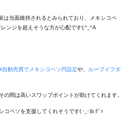
政策は当面維持されるとみられており、メキシコペ
ンジを超えそうな方が心配です(;^_^A
X自動売買でメキシコペソ円設定
や、
ループイフダ
その間は高いスワップポイントが助けてくれます。
ソを支援してくれそうです( ･_･)b ｸﾞｯ