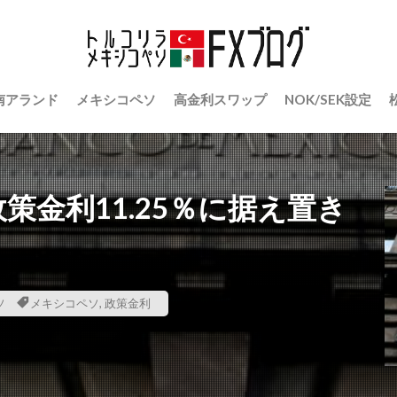
南アランド
メキシコペソ
高金利スワップ
NOK/SEK設定
策金利11.25％に据え置き
ソ
メキシコペソ
,
政策金利